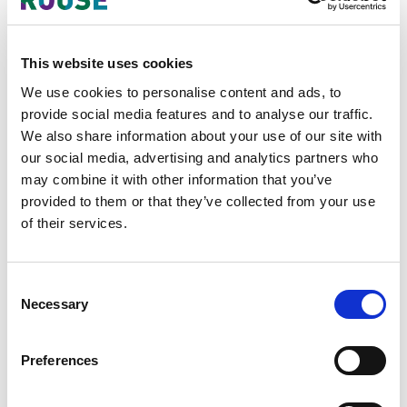
ラウスの紛争解決担当グローバルヘッドである
ダ
グ・クラークが
、香港における知的財産紛争の
This website uses cookies
仲裁に関する様々な選択肢に関してご説明いたし
We use cookies to personalise content and ads, to
ます。 クラークは、11年間の上海勤務を含む30
provide social media features and to analyse our traffic.
年近く、中国と香港における知的財産法を扱って
We also share information about your use of our site with
まいりました。国際企業や日本企業の投資に関す
our social media, advertising and analytics partners who
るアドバイザーとして、また仲裁人や弁護士とし
may combine it with other information that you’ve
provided to them or that they’ve collected from your use
て最近扱った数々の仲裁案件のなかで対処した問
of their services.
題についての見識をご紹介する予定です。
ウェビナーは全て日本語で行われます。
Consent
モデレーター
Necessary
Selection
松本 要
Preferences
ジェトロ香港 知的財産部長