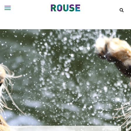
Insights
Services
Services
Where
We
Work
People
Careers
About