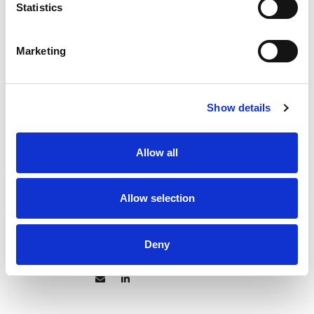
日付
Statistics
May 19th, 2022
時間
Marketing
3:00pm HKT
4:00pm JST
TAGS
Show details
Webinar
Japanese
Hong Kong
Litigation
Allow all
Dispute
Allow selection
Rouse Editor
Deny
Editor
+44 20 7536 4100