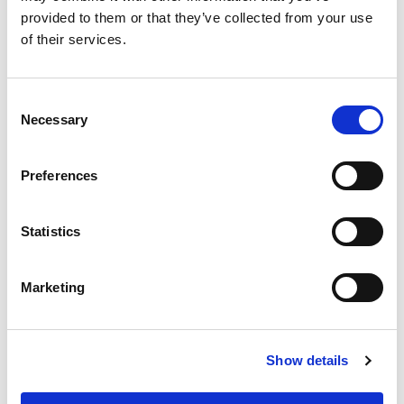
根据S.103D(4)条，香港仲裁庭可以裁定
provided to them or that they’ve collected from your use
知识产权是否有效或受到侵犯，但裁决
of their services.
在中国内地可能无法执行。比如，如果
仲裁庭认定某些专利无效并对其他专利
作出了裁决，中国内地法院可以基于仲
Consent
Necessary
裁庭裁决的有效性与公共政策相悖而拒
Selection
绝执行。有几种方式可以规避这种问
题，其中包括：
Preferences
如果该纠纷与赔偿或与许可使用费有
关，当事人可起草一份条约，使仲裁
Statistics
庭决定应支付的金额，他们已考虑到
仲裁庭对于侵权和有效性的看法，，
Marketing
但这不是对侵权或有效性的最终裁
决。
或者，当事人可以直接要求仲裁庭决
Show details
定应付金额。在这种情况下，当事人
可以提前商定一个最高和最低价格，