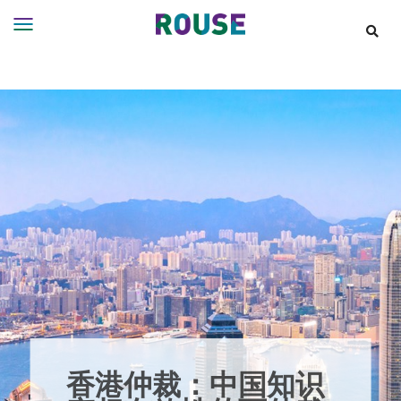
Insights
Services
Services
Where
We
Work
People
Careers
About
香港仲裁：中国知识