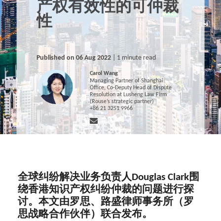
产权有效性的可仲裁
性
Published on 06 Aug 2022
| 1 minute read
Carol Wang
Managing Partner of Shanghai
Office, Co-Deputy Head of Dispute
Resolution at Lusheng Law Firm
(Rouse’s strategic partner)
+86 21 3251 9966
全球纠纷解决业务负责人Douglas Clark围
绕香港知识产权纠纷仲裁的问题进行探
讨。本文由罗思、路盛律师事务所（罗
思战略合作伙伴）联合发布。