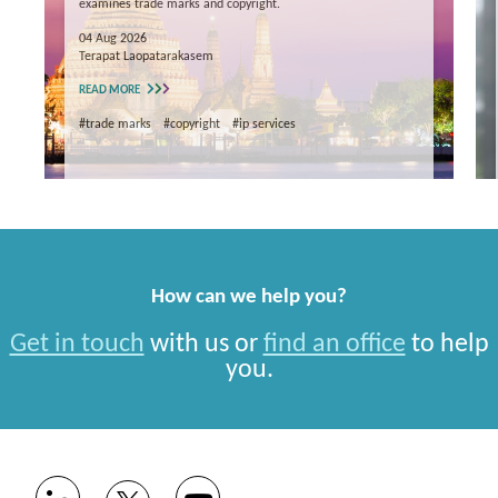
examines trade marks and copyright.
04 Aug 2026
Terapat Laopatarakasem
READ MORE
#trade marks
#copyright
#ip services
How can we help you?
Get in touch
with us or
find an office
to help
you.