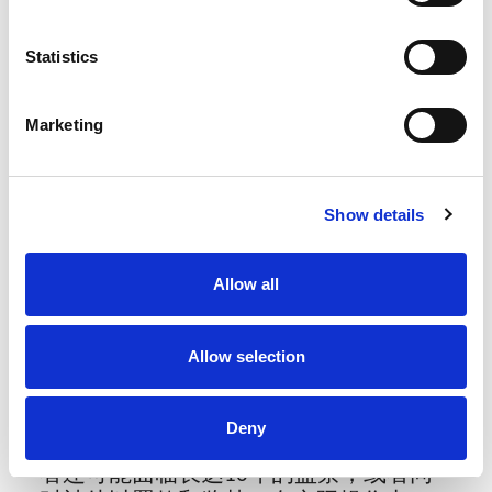
委托书（POA）以及正式的检查请求信，
要求海关扣留该批货物。
Statistics
一旦海关确认了授权委托书的有效性，
海关官员将通知权利所有人或其代表在
Marketing
24小时内参与对该批货物的实物检查。
如果产品被确认为侵权，权利所有人或
代表必须在检查后的三天内迅速提供真
Show details
伪鉴定函，并提交执行扣货请求。
Allow all
泰国海关对侵权产品的处理措施
Allow selection
当产品被确认侵犯了商标或版权时，侵
权者将面临严重的法律后果，包括没收
假冒商品以及可能高达商品总价值（含
Deny
税）四倍的罚款。在某些情况下，侵权
者还可能面临长达10年的监禁，或者同