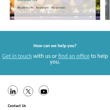
READ MORE
#trade marks
#copyright
#ip services
How can we help you?
Get in touch
with us or
find an office
to help
you.
Contact Us