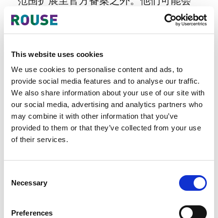
范围扩展至官方备案之外。他们可能会
扣留带有DIP数据库中备案的商标的产
品，该数据库可通过此链接公开访问：
https://search.ipthailand.go.th/
。这种扩展
范围的监控包括将查扣的商品与DIP数据
This website uses cookies
库中的商标进行交叉比对，以识别潜在
We use cookies to personalise content and ads, to
的侵权行为。
provide social media features and to analyse our traffic.
We also share information about your use of our site with
尽管海关的扩展监控是一个有效途径，
our social media, advertising and analytics partners who
但还是建议权利所有人保持知识产权海
may combine it with other information that you’ve
关备案，并提供培训，以提高成功扣留
provided to them or that they’ve collected from your use
侵权商品的几率。
of their services.
海关根据知识产权所有者的请求扣留特
Consent
定货物
Necessary
Selection
当权利所有人得知有一批侵犯知识产权
Preferences
的特定货物时，他们可以通过提交授权