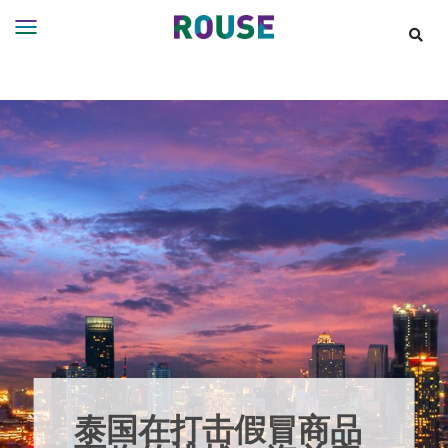
Insights
Services
Services
Where
We
Work
People
Careers
About
泰国在打击假冒商品