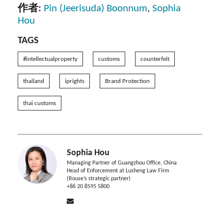
作者:
Pin (Jeerisuda) Boonnum
,
Sophia
Hou
TAGS
#intellectualproperty
customs
counterfeit
thailand
iprights
Brand Protection
thai customs
Sophia Hou
Managing Partner of Guangzhou Office, China
Head of Enforcement at Lusheng Law Firm
(Rouse’s strategic partner)
+86 20 8595 5800