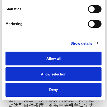
出：
Statistics
简短文字商标
艺术化设计首字母标识
Marketing
单字母商标
常用词汇
Show details
撤销风险（连续不使用）：商标改
动幅度的合理边界
Allow all
该问题在商标因连续不使用面临撤销的
场景下同样关键。
Allow selection
海合会各国均规定，商标若连续五年未
投入使用，他人可申请撤销该注册商
Deny
标。但如果实际使用的商标图样与注册
图样不完全一致，该如何认定？商标改
动达到何种程度，会被主管机关认定为