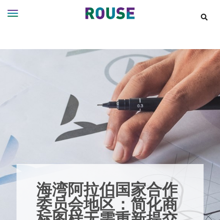
Insights
Services
Services
Where
We
Work
People
Careers
About
海湾阿拉伯国家合作
委员会地区：简化商