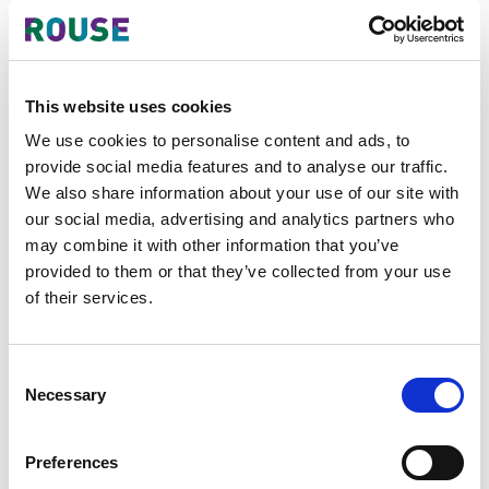
对此并无绝对统一的判定标准。
This website uses cookies
维权程序与注册程序：两类不同风
We use cookies to personalise content and ads, to
险点
provide social media features and to analyse our traffic.
We also share information about your use of our site with
从商标维权角度来看，海合会各法域法
our social media, advertising and analytics partners who
院审理案件时，通常会综合考量商标整
may combine it with other information that you’ve
体商业观感、市场认知度以及商标实际
provided to them or that they’ve collected from your use
使用证据。
of their services.
但从商标注册审查角度而言，简化后的
标识会被视作全新独立商标进行审查。
Consent
一旦剔除原有附加设计元素，该商标的
Necessary
Selection
显著性可能会变弱，或是与在先注册商
标更加近似。
Preferences
若商标属于以下类型，该风险会更为突