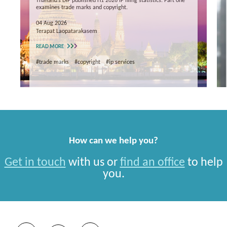
Thailand’s DIP published H1 2026 IP filing statistics. Part one
examines trade marks and copyright.
04 Aug 2026
Terapat Laopatarakasem
READ MORE
#trade marks
#copyright
#ip services
How can we help you?
Get in touch
with us or
find an office
to help
you.